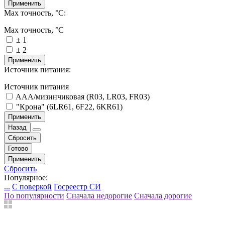
Применить
Max точность, °С:
Max точность, °С
± 1
± 2
Применить
Источник питания:
Источник питания
AAA/мизинчиковая (R03, LR03, FR03)
"Крона" (6LR61, 6F22, 6KR61)
Применить
Назад
Сбросить
Готово
Применить
Сбросить
Популярное:
...
С поверкой
Госреестр СИ
По популярности
Сначала недорогие
Сначала дорогие