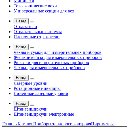
Минивехи
Телескопические вехи
Универсальные секции для вех
Назад
Отражатели
Отражательные системы
Пленочные отражатели
Назад
Чехлы и сумки для измерительных приборов
Жесткие кейсы для измерительных приборов
Рюкзаки для измерительных приборов
Чехлы для измерительных приборов
Назад
Лазерные уровни
Ротационные нивелиры
Линейные лазерные уровни
Назад
Штангенциркули
Штангенциркули электронные
Главная
Каталог
Приборы теплового контроля
Пирометры