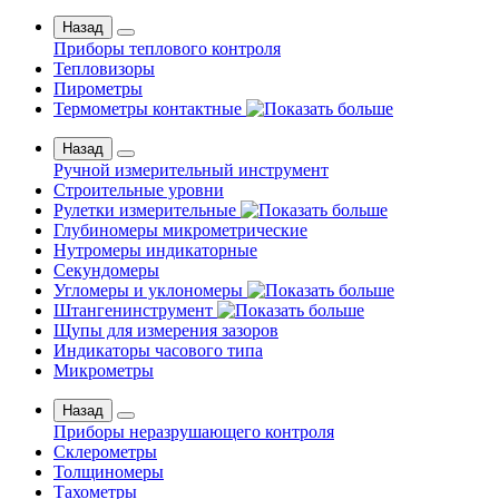
Назад
Приборы теплового контроля
Тепловизоры
Пирометры
Термометры контактные
Назад
Ручной измерительный инструмент
Строительные уровни
Рулетки измерительные
Глубиномеры микрометрические
Нутромеры индикаторные
Секундомеры
Угломеры и уклономеры
Штангенинструмент
Щупы для измерения зазоров
Индикаторы часового типа
Микрометры
Назад
Приборы неразрушающего контроля
Склерометры
Толщиномеры
Тахометры