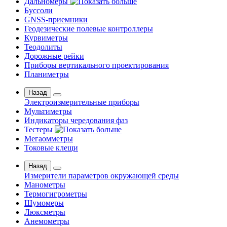
Дальномеры
Буссоли
GNSS-приемники
Геодезические полевые контроллеры
Курвиметры
Теодолиты
Дорожные рейки
Приборы вертикального проектирования
Планиметры
Назад
Электроизмерительные приборы
Мультиметры
Индикаторы чередования фаз
Тестеры
Мегаомметры
Токовые клещи
Назад
Измерители параметров окружающей среды
Манометры
Термогигрометры
Шумомеры
Люксметры
Анемометры