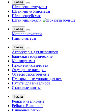
Назад
Штангенинструмент
Штангенглубиномеры
Штангенрейсмас
Штангенциркули
Назад
Металлоискатели
Пинпоинтеры
Назад
Аксессуары для нивелиров
Башмаки геодезические
Минипризмы
Наконечники для вех
Окулярные насадки
Отвесы строительные
Пузырьковые уровни для вех
Пульты для нивелиров
Становые винты
Назад
Рейки нивелирные
Рейки с Е-шкалой
Инварные рейки