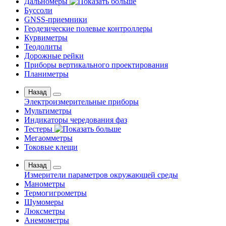
Дальномеры
Буссоли
GNSS-приемники
Геодезические полевые контроллеры
Курвиметры
Теодолиты
Дорожные рейки
Приборы вертикального проектирования
Планиметры
Назад
Электроизмерительные приборы
Мультиметры
Индикаторы чередования фаз
Тестеры
Мегаомметры
Токовые клещи
Назад
Измерители параметров окружающей среды
Манометры
Термогигрометры
Шумомеры
Люксметры
Анемометры