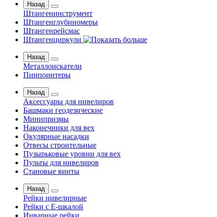
Назад
Штангенинструмент
Штангенглубиномеры
Штангенрейсмас
Штангенциркули
Назад
Металлоискатели
Пинпоинтеры
Назад
Аксессуары для нивелиров
Башмаки геодезические
Минипризмы
Наконечники для вех
Окулярные насадки
Отвесы строительные
Пузырьковые уровни для вех
Пульты для нивелиров
Становые винты
Назад
Рейки нивелирные
Рейки с Е-шкалой
Инварные рейки