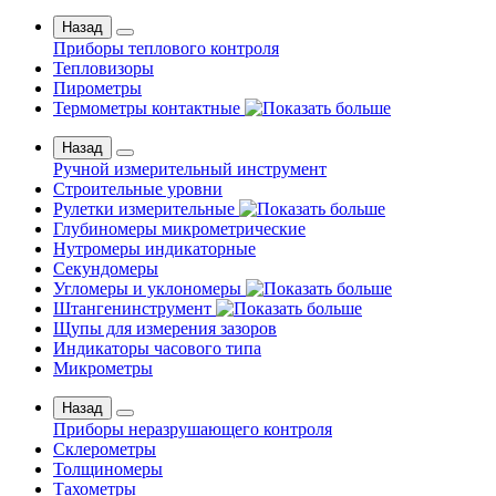
Назад
Приборы теплового контроля
Тепловизоры
Пирометры
Термометры контактные
Назад
Ручной измерительный инструмент
Строительные уровни
Рулетки измерительные
Глубиномеры микрометрические
Нутромеры индикаторные
Секундомеры
Угломеры и уклономеры
Штангенинструмент
Щупы для измерения зазоров
Индикаторы часового типа
Микрометры
Назад
Приборы неразрушающего контроля
Склерометры
Толщиномеры
Тахометры