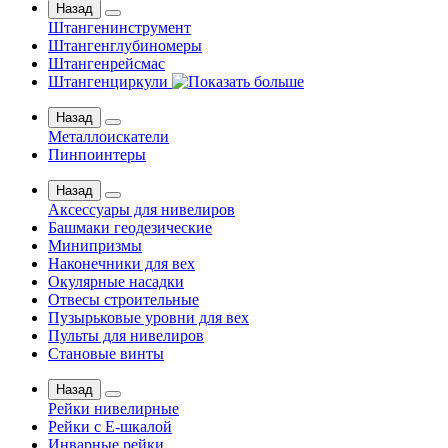
Назад
Штангенинструмент
Штангенглубиномеры
Штангенрейсмас
Штангенциркули
Назад
Металлоискатели
Пинпоинтеры
Назад
Аксессуары для нивелиров
Башмаки геодезические
Минипризмы
Наконечники для вех
Окулярные насадки
Отвесы строительные
Пузырьковые уровни для вех
Пульты для нивелиров
Становые винты
Назад
Рейки нивелирные
Рейки с Е-шкалой
Инварные рейки