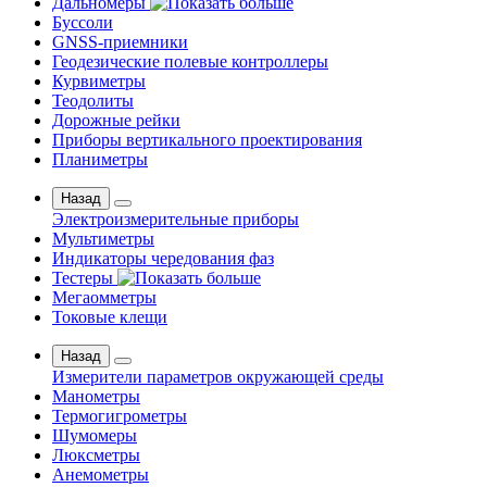
Дальномеры
Буссоли
GNSS-приемники
Геодезические полевые контроллеры
Курвиметры
Теодолиты
Дорожные рейки
Приборы вертикального проектирования
Планиметры
Назад
Электроизмерительные приборы
Мультиметры
Индикаторы чередования фаз
Тестеры
Мегаомметры
Токовые клещи
Назад
Измерители параметров окружающей среды
Манометры
Термогигрометры
Шумомеры
Люксметры
Анемометры