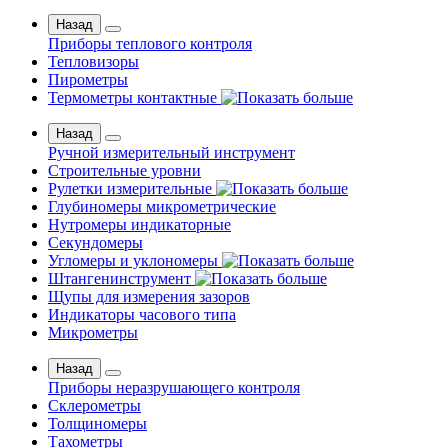
Назад
Приборы теплового контроля
Тепловизоры
Пирометры
Термометры контактные
Назад
Ручной измерительный инструмент
Строительные уровни
Рулетки измерительные
Глубиномеры микрометрические
Нутромеры индикаторные
Секундомеры
Угломеры и уклономеры
Штангенинструмент
Щупы для измерения зазоров
Индикаторы часового типа
Микрометры
Назад
Приборы неразрушающего контроля
Склерометры
Толщиномеры
Тахометры