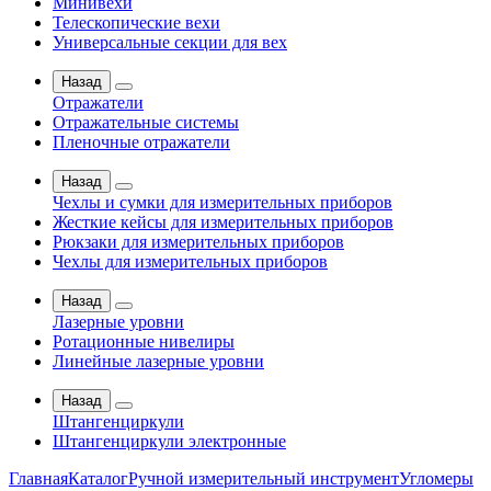
Минивехи
Телескопические вехи
Универсальные секции для вех
Назад
Отражатели
Отражательные системы
Пленочные отражатели
Назад
Чехлы и сумки для измерительных приборов
Жесткие кейсы для измерительных приборов
Рюкзаки для измерительных приборов
Чехлы для измерительных приборов
Назад
Лазерные уровни
Ротационные нивелиры
Линейные лазерные уровни
Назад
Штангенциркули
Штангенциркули электронные
Главная
Каталог
Ручной измерительный инструмент
Угломеры