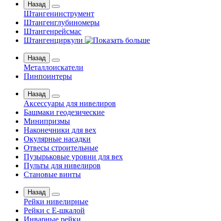
Назад
Штангенинструмент
Штангенглубиномеры
Штангенрейсмас
Штангенциркули
Назад
Металлоискатели
Пинпоинтеры
Назад
Аксессуары для нивелиров
Башмаки геодезические
Минипризмы
Наконечники для вех
Окулярные насадки
Отвесы строительные
Пузырьковые уровни для вех
Пульты для нивелиров
Становые винты
Назад
Рейки нивелирные
Рейки с Е-шкалой
Инварные рейки