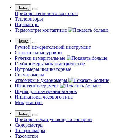
Назад
Приборы теплового контроля
Тепловизоры
Пирометры
Термометры контактные
Назад
Ручной измерительный инструмент
Строительные уровни
Рулетки измерительные
Глубиномеры микрометрические
Нутромеры индикаторные
Секундомеры
Угломеры и уклономеры
Штангенинструмент
Щупы для измерения зазоров
Индикаторы часового типа
Микрометры
Назад
Приборы неразрушающего контроля
Склерометры
Толщиномеры
Тахометры