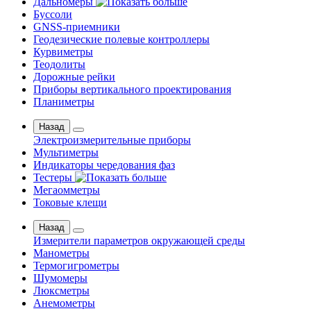
Дальномеры
Буссоли
GNSS-приемники
Геодезические полевые контроллеры
Курвиметры
Теодолиты
Дорожные рейки
Приборы вертикального проектирования
Планиметры
Назад
Электроизмерительные приборы
Мультиметры
Индикаторы чередования фаз
Тестеры
Мегаомметры
Токовые клещи
Назад
Измерители параметров окружающей среды
Манометры
Термогигрометры
Шумомеры
Люксметры
Анемометры