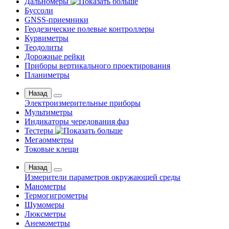
Дальномеры
Буссоли
GNSS-приемники
Геодезические полевые контроллеры
Курвиметры
Теодолиты
Дорожные рейки
Приборы вертикального проектирования
Планиметры
Назад
Электроизмерительные приборы
Мультиметры
Индикаторы чередования фаз
Тестеры
Мегаомметры
Токовые клещи
Назад
Измерители параметров окружающей среды
Манометры
Термогигрометры
Шумомеры
Люксметры
Анемометры