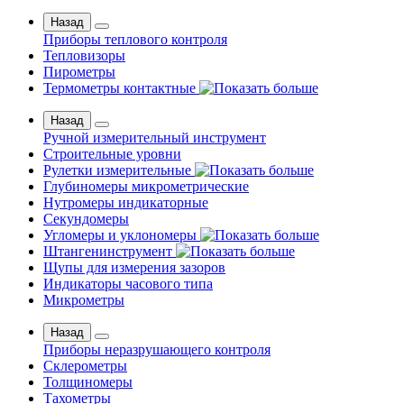
Назад
Приборы теплового контроля
Тепловизоры
Пирометры
Термометры контактные
Назад
Ручной измерительный инструмент
Строительные уровни
Рулетки измерительные
Глубиномеры микрометрические
Нутромеры индикаторные
Секундомеры
Угломеры и уклономеры
Штангенинструмент
Щупы для измерения зазоров
Индикаторы часового типа
Микрометры
Назад
Приборы неразрушающего контроля
Склерометры
Толщиномеры
Тахометры