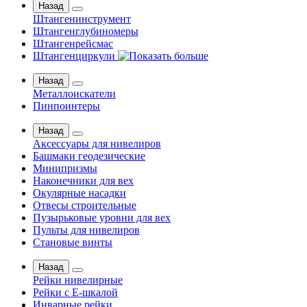
Назад
Штангенинструмент
Штангенглубиномеры
Штангенрейсмас
Штангенциркули
Назад
Металлоискатели
Пинпоинтеры
Назад
Аксессуары для нивелиров
Башмаки геодезические
Минипризмы
Наконечники для вех
Окулярные насадки
Отвесы строительные
Пузырьковые уровни для вех
Пульты для нивелиров
Становые винты
Назад
Рейки нивелирные
Рейки с Е-шкалой
Инварные рейки