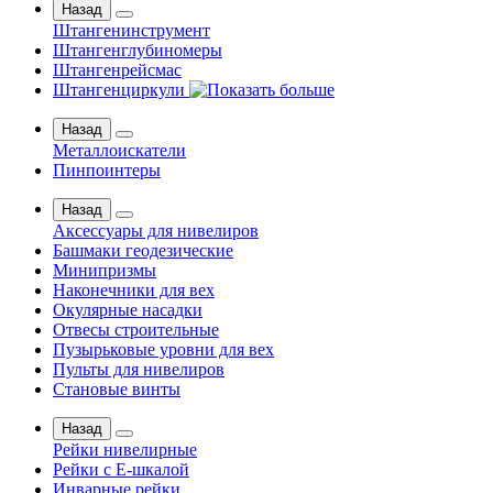
Назад
Штангенинструмент
Штангенглубиномеры
Штангенрейсмас
Штангенциркули
Назад
Металлоискатели
Пинпоинтеры
Назад
Аксессуары для нивелиров
Башмаки геодезические
Минипризмы
Наконечники для вех
Окулярные насадки
Отвесы строительные
Пузырьковые уровни для вех
Пульты для нивелиров
Становые винты
Назад
Рейки нивелирные
Рейки с Е-шкалой
Инварные рейки