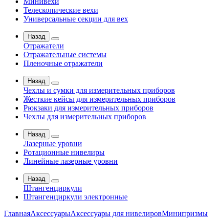
Минивехи
Телескопические вехи
Универсальные секции для вех
Назад
Отражатели
Отражательные системы
Пленочные отражатели
Назад
Чехлы и сумки для измерительных приборов
Жесткие кейсы для измерительных приборов
Рюкзаки для измерительных приборов
Чехлы для измерительных приборов
Назад
Лазерные уровни
Ротационные нивелиры
Линейные лазерные уровни
Назад
Штангенциркули
Штангенциркули электронные
Главная
Аксессуары
Аксессуары для нивелиров
Минипризмы