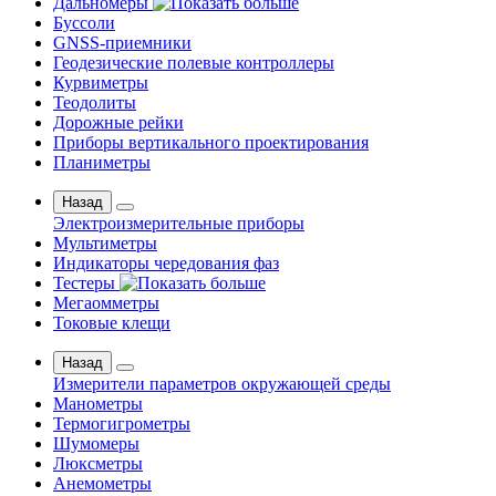
Дальномеры
Буссоли
GNSS-приемники
Геодезические полевые контроллеры
Курвиметры
Теодолиты
Дорожные рейки
Приборы вертикального проектирования
Планиметры
Назад
Электроизмерительные приборы
Мультиметры
Индикаторы чередования фаз
Тестеры
Мегаомметры
Токовые клещи
Назад
Измерители параметров окружающей среды
Манометры
Термогигрометры
Шумомеры
Люксметры
Анемометры