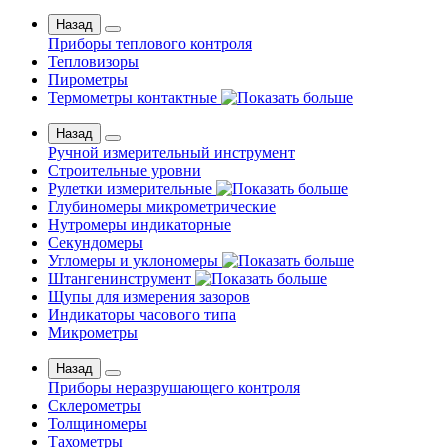
Назад
Приборы теплового контроля
Тепловизоры
Пирометры
Термометры контактные
Назад
Ручной измерительный инструмент
Строительные уровни
Рулетки измерительные
Глубиномеры микрометрические
Нутромеры индикаторные
Секундомеры
Угломеры и уклономеры
Штангенинструмент
Щупы для измерения зазоров
Индикаторы часового типа
Микрометры
Назад
Приборы неразрушающего контроля
Склерометры
Толщиномеры
Тахометры