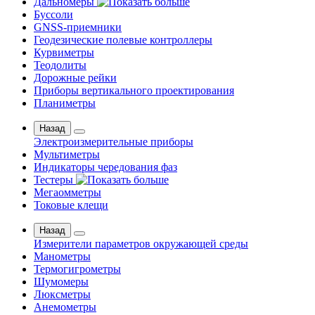
Дальномеры
Буссоли
GNSS-приемники
Геодезические полевые контроллеры
Курвиметры
Теодолиты
Дорожные рейки
Приборы вертикального проектирования
Планиметры
Назад
Электроизмерительные приборы
Мультиметры
Индикаторы чередования фаз
Тестеры
Мегаомметры
Токовые клещи
Назад
Измерители параметров окружающей среды
Манометры
Термогигрометры
Шумомеры
Люксметры
Анемометры