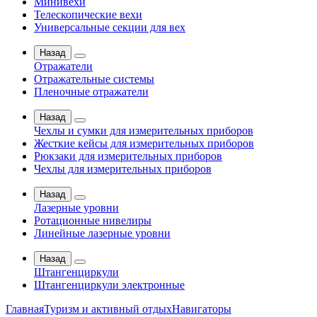
Минивехи
Телескопические вехи
Универсальные секции для вех
Назад
Отражатели
Отражательные системы
Пленочные отражатели
Назад
Чехлы и сумки для измерительных приборов
Жесткие кейсы для измерительных приборов
Рюкзаки для измерительных приборов
Чехлы для измерительных приборов
Назад
Лазерные уровни
Ротационные нивелиры
Линейные лазерные уровни
Назад
Штангенциркули
Штангенциркули электронные
Главная
Туризм и активный отдых
Навигаторы