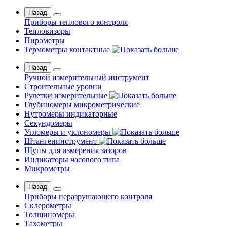
Назад
Приборы теплового контроля
Тепловизоры
Пирометры
Термометры контактные
Назад
Ручной измерительный инструмент
Строительные уровни
Рулетки измерительные
Глубиномеры микрометрические
Нутромеры индикаторные
Секундомеры
Угломеры и уклономеры
Штангенинструмент
Щупы для измерения зазоров
Индикаторы часового типа
Микрометры
Назад
Приборы неразрушающего контроля
Склерометры
Толщиномеры
Тахометры