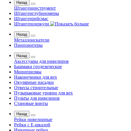
Назад
Штангенинструмент
Штангенглубиномеры
Штангенрейсмас
Штангенциркули
Назад
Металлоискатели
Пинпоинтеры
Назад
Аксессуары для нивелиров
Башмаки геодезические
Минипризмы
Наконечники для вех
Окулярные насадки
Отвесы строительные
Пузырьковые уровни для вех
Пульты для нивелиров
Становые винты
Назад
Рейки нивелирные
Рейки с Е-шкалой
Инварные рейки