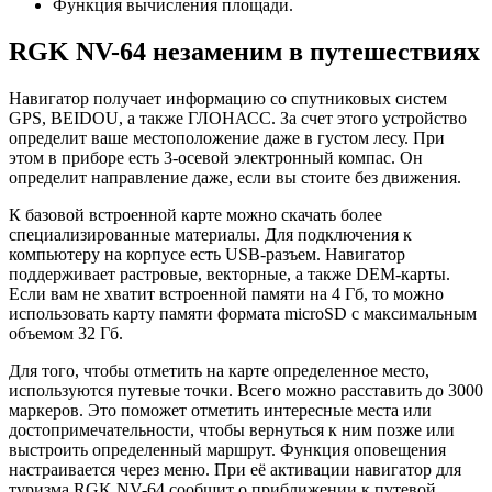
Функция вычисления площади.
RGK NV-64 незаменим в путешествиях
Навигатор получает информацию со спутниковых систем
GPS, BEIDOU, а также ГЛОНАСС. За счет этого устройство
определит ваше местоположение даже в густом лесу. При
этом в приборе есть 3-осевой электронный компас. Он
определит направление даже, если вы стоите без движения.
К базовой встроенной карте можно скачать более
специализированные материалы. Для подключения к
компьютеру на корпусе есть USB-разъем. Навигатор
поддерживает растровые, векторные, а также DEM-карты.
Если вам не хватит встроенной памяти на 4 Гб, то можно
использовать карту памяти формата microSD с максимальным
объемом 32 Гб.
Для того, чтобы отметить на карте определенное место,
используются путевые точки. Всего можно расставить до 3000
маркеров. Это поможет отметить интересные места или
достопримечательности, чтобы вернуться к ним позже или
выстроить определенный маршрут. Функция оповещения
настраивается через меню. При её активации навигатор для
туризма RGK NV-64 сообщит о приближении к путевой