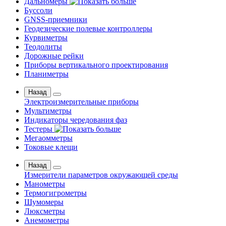
Дальномеры
Буссоли
GNSS-приемники
Геодезические полевые контроллеры
Курвиметры
Теодолиты
Дорожные рейки
Приборы вертикального проектирования
Планиметры
Назад
Электроизмерительные приборы
Мультиметры
Индикаторы чередования фаз
Тестеры
Мегаомметры
Токовые клещи
Назад
Измерители параметров окружающей среды
Манометры
Термогигрометры
Шумомеры
Люксметры
Анемометры