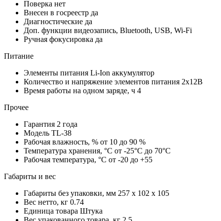
Поверка
нет
Внесен в госреестр
да
Диагностические
да
Доп. функции
видеозапись, Bluetooth, USB, Wi-Fi
Ручная фокусировка
да
Питание
Элементы питания
Li-Ion аккумулятор
Количество и напряжение элементов питания
2х12В
Время работы на одном заряде, ч
4
Прочее
Гарантия
2 года
Модель
TL-38
Рабочая влажность, %
от 10 до 90 %
Температура хранения, °С
от -25°C до 70°C
Рабочая температура, °С
от -20 до +55
Габариты и вес
Габариты без упаковки, мм
257 x 102 x 105
Вес нетто, кг
0.74
Единица товара
Штука
Вес упакованного товара, кг
2.5