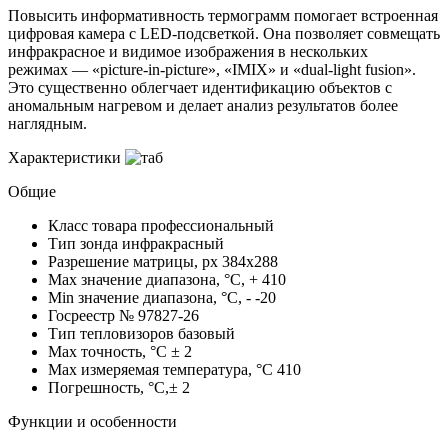
Повысить информативность термограмм помогает встроенная
цифровая камера с LED‑подсветкой. Она позволяет совмещать
инфракрасное и видимое изображения в нескольких
режимах — «picture‑in‑picture», «IMIX» и «dual‑light fusion».
Это существенно облегчает идентификацию объектов с
аномальным нагревом и делает анализ результатов более
наглядным.
Характеристики
Общие
Класс товара
профессиональный
Тип зонда
инфракрасный
Разрешение матрицы, px
384x288
Max значение диапазона, °C, +
410
Min значение диапазона, °C, -
-20
Госреестр №
97827-26
Тип тепловизоров
базовый
Max точность, °С
± 2
Max измеряемая температура, °С
410
Погрешность, °C,±
2
Функции и особенности