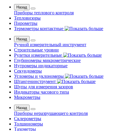
Назад
Приборы теплового контроля
Тепловизоры
Пирометры
Термометры контактные
Назад
Ручной измерительный инструмент
Строительные уровни
Рулетки измерительные
Глубиномеры микрометрические
Нутромеры индикаторные
Секундомеры
Угломеры и уклономеры
Штангенинструмент
Щупы для измерения зазоров
Индикаторы часового типа
Микрометры
Назад
Приборы неразрушающего контроля
Склерометры
Толщиномеры
Тахометры