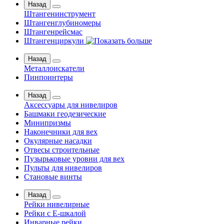
Назад
Штангенинструмент
Штангенглубиномеры
Штангенрейсмас
Штангенциркули
Назад
Металлоискатели
Пинпоинтеры
Назад
Аксессуары для нивелиров
Башмаки геодезические
Минипризмы
Наконечники для вех
Окулярные насадки
Отвесы строительные
Пузырьковые уровни для вех
Пульты для нивелиров
Становые винты
Назад
Рейки нивелирные
Рейки с Е-шкалой
Инварные рейки